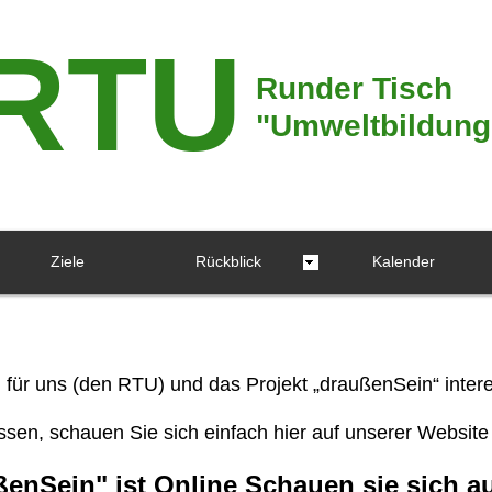
RTU
Runder Tisch
"Umweltbildung"
Ziele
Rückblick
Kalender
h für uns (den RTU) und das Projekt „draußenSein“ inter
sen, schauen Sie sich einfach hier auf unserer Website
ßenSein"
ist Online Schauen sie sich a